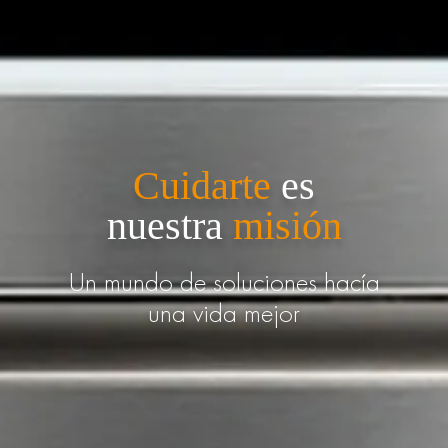
Cuidarte
es
nuestra
misión
Un mundo de soluciones hacía
una vida mejor