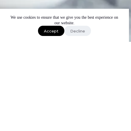
We use cookies to ensure that we give you the best experience on
our website.
Accept
Decline
NOSOTROS
Irinox Home
nace para presentarle la
verdadera frescura
a todas las cocinas del
hogar.
Con 32 años de experiencia, Irinox The Freshness Company,
fundada en Treviso, Italia, lanza su división para el hogar en
los Estados Unidos y en Canadá, Irinox Home, con tecnología
de punta dentro de los sistemas de abatimiento y
ultracongelación. Experiméntalo en tu hogar, en tu propia
cocina.