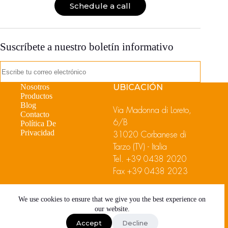
Schedule a call
Suscríbete a nuestro boletín informativo
Nosotros
UBICACIÓN
Productos
Blog
Via Madonna di Loreto,
Contacto
6/B
Política De
Privacidad
31020 Corbanese di
Tarzo (TV) - Italia
Tel.
+39 0438 2020
Fax +39 0438 2023
We use cookies to ensure that we give you the best experience on
our website.
Accept
Decline