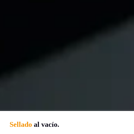
Sellado
al vacío.