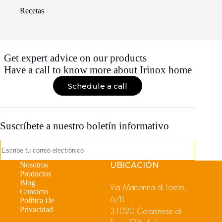
Recetas
Get expert advice on our products
Have a call to know more about Irinox home
Schedule a call
Suscríbete a nuestro boletín informativo
Nosotros
UBICACIÓN
Productos
Blog
Via Madonna di Loreto,
Contacto
6/B
Política De
Privacidad
31020 Corbanese di